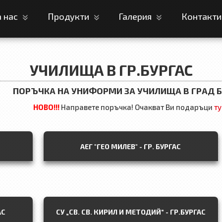
а нас
Продукти
Галерия
Контакт
УЧИЛИЩА В ГР.БУРГАС
ПОРЪЧКА НА УНИФОРМИ ЗА УЧИЛИЩА В ГРАД Б
НОВО!!!
Направете поръчка! Очакват Ви подаръци
ту
АЕГ "ГЕО МИЛЕВ" - ГР. БУРГАС
АС
СУ „СВ. СВ. КИРИЛ И МЕТОДИЙ“ - ГР.БУРГАС