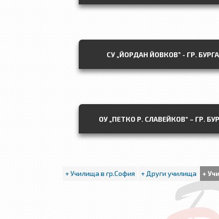
СУ „ЙОРДАН ЙОВКОВ” - ГР. БУРГ
ОУ „ПЕТКО Р. СЛАВЕЙКОВ“ – ГР. БУ
+ Училища в гр.София
+ Други училища
+ Уч