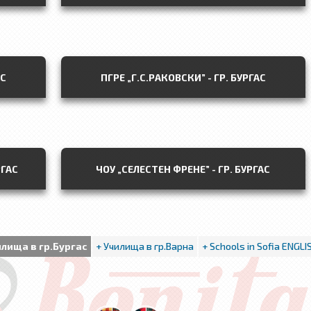
АС
ПГРЕ „Г.С.РАКОВСКИ” - ГР. БУРГАС
РГАС
ЧОУ „СЕЛЕСТЕН ФРЕНЕ” - ГР. БУРГАС
илища в гр.Бургас
+ Училища в гр.Варна
+ Schools in Sofia ENGLI