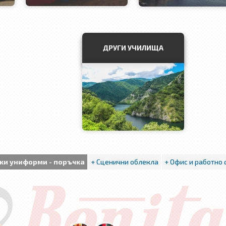
ДРУГИ УЧИЛИЩА
ки униформи - поръчка
+ Сценични облекла
+ Офис и работно