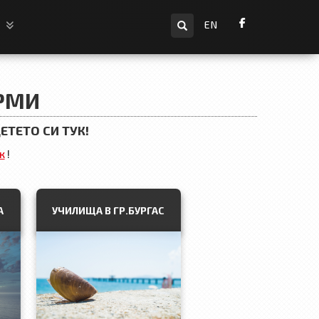
Търсене
и
EN
РМИ
ТЕТО СИ ТУК!
к
!
А
УЧИЛИЩА В ГР.БУРГАС