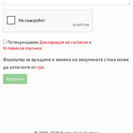
Потвърждавам
Декларация за съгласие
и
Условия за поръчка
Формуляр за връщане и замяна на закупената стока може
да изтеглите от
тук
Изпрати
© 2008-2026 Bonita Style Fashion