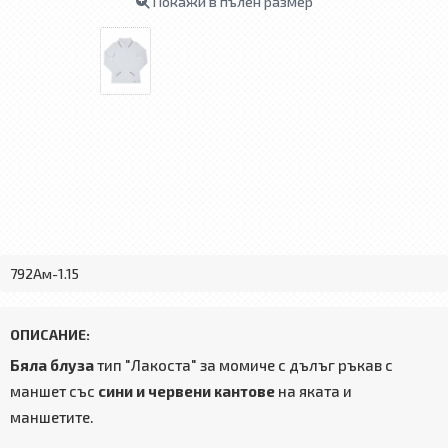
Покажи в пълен размер
792Ам-1.15
ОПИСАНИЕ:
Бяла блуза
тип "Лакоста" за момиче с дълъг ръкав с
маншет със
сини и червени кантове
на яката и
маншетите.