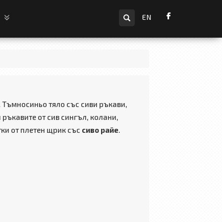
Търсене
и
EN
.
Тъмносиньо тяло със сиви ръкави,
 ръкавите от сив сингъл, колани,
тки от плетен щрик със
сиво райе
.