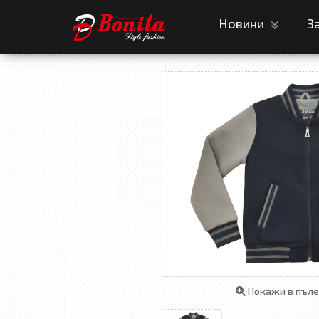
Новини
З
Покажи в пъле