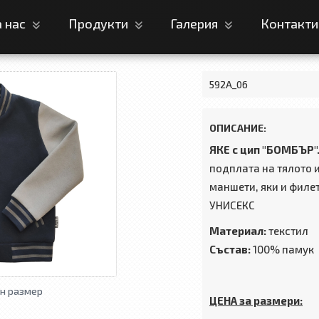
а нас
Продукти
Галерия
Контакт
592А_06
ОПИСАНИЕ:
ЯКЕ с цип "БОМБЪР"
подплата на тялото и
маншети, яки и филе
УНИСЕКС
Материал:
текстил
Състав:
100% памук
н размер
ЦЕНА за размери: