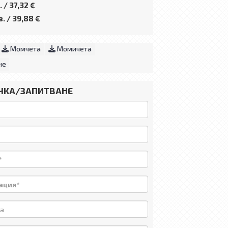
. /
37,32 €
в. /
39,88 €
Момчета
Момичета
не
ЧКА/ЗАПИТВАНЕ