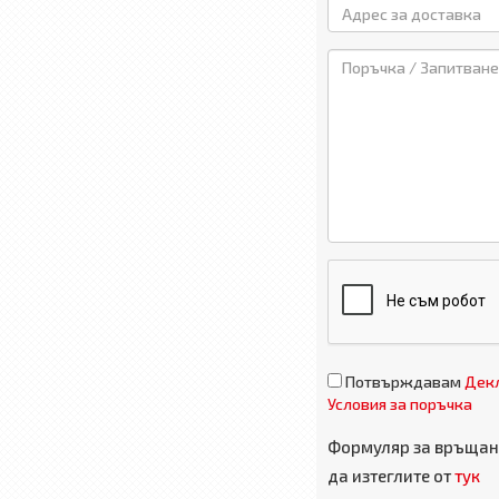
Потвърждавам
Декл
Условия за поръчка
Формуляр за връщане
да изтеглите от
тук