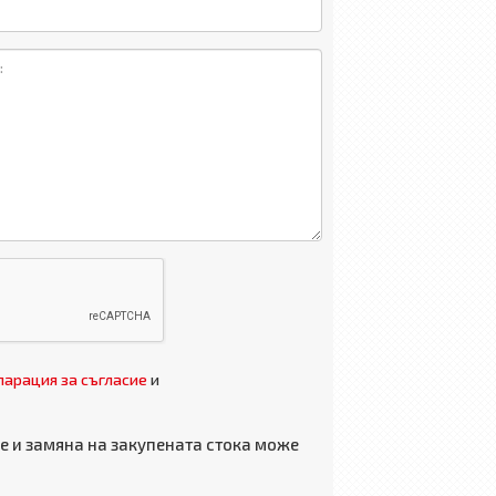
арация за съгласие
и
 и замяна на закупената стока може