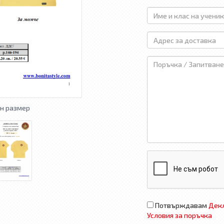
н размер
Потвърждавам
Декл
Условия за поръчка