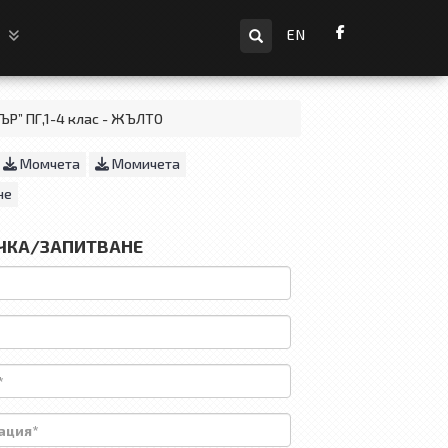
Търсене
и
EN
Р” ПГ,1-4 клас - ЖЪЛТО
Момчета
Момичета
не
ЧКА/ЗАПИТВАНЕ