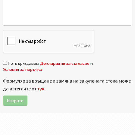
Потвърждавам
Декларация за съгласие
и
Условия за поръчка
Формуляр за връщане и замяна на закупената стока може
да изтеглите от
тук
Изпрати