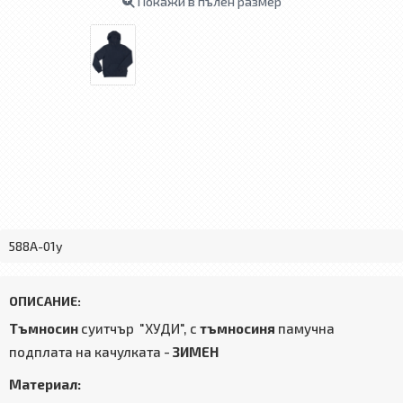
Покажи в пълен размер
588А-01y
ОПИСАНИЕ:
Тъмносин
суитчър "ХУДИ", с
тъмносиня
памучна
подплата на качулката -
ЗИМЕН
Материал: