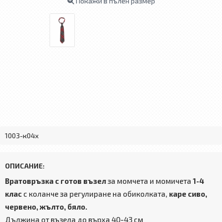
Покажи в пълен размер
1003-к04x
ОПИСАНИЕ:
Вратовръзка с готов възел
за момчета и момичета
1-4
клас
с коланче за регулиране на обиколката,
каре сиво,
червено, жълто, бяло.
Дължина от възела до върха 40-43 см