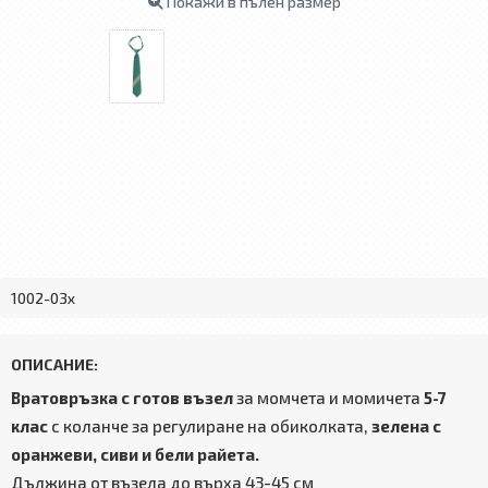
Покажи в пълен размер
1002-03x
ОПИСАНИЕ:
Вратовръзка
с готов възел
за момчета и момичета
5-7
клас
с коланче за регулиране на обиколката,
зелена с
оранжеви, сиви и бели райета.
Дължина от възела до върха 43-45 см