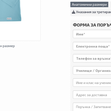
Анатомични размери
Указания за третира
ФОРМА ЗА ПОРЪ
н размер