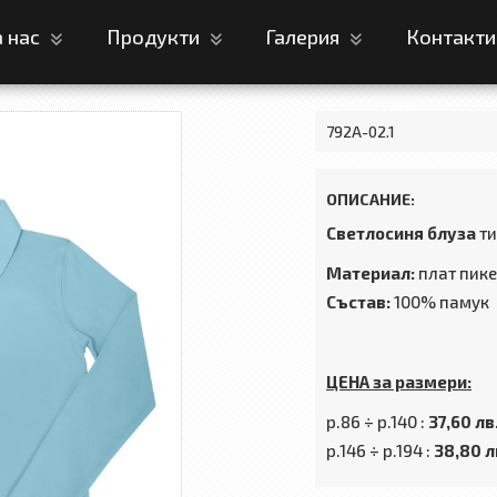
а нас
Продукти
Галерия
Контакт
792А-02.1
ОПИСАНИЕ:
Светлосиня блуза
ти
Материал:
плат пике
Състав:
100% памук
ЦЕНА за размери:
р.86 ÷ р.140 :
37,60 лв.
р.146 ÷ р.194 :
38,80 лв