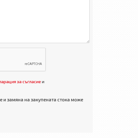
арация за съгласие
и
 и замяна на закупената стока може