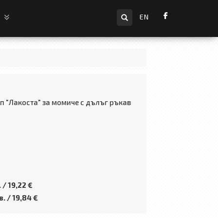
Търсене
и
EN
п "Лакоста" за момиче с дълъг ръкав
 / 19,22 €
. / 19,84 €