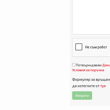
Потвърждавам
Декл
Условия за поръчка
Формуляр за връщане
да изтеглите от
тук
Изпрати