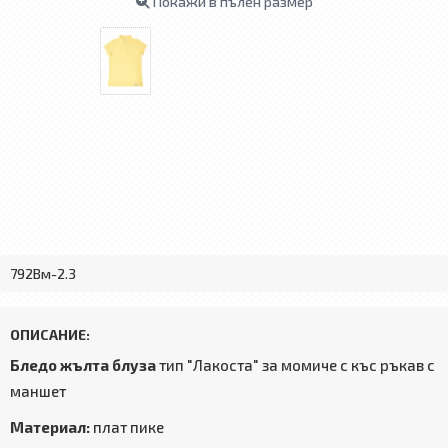
Покажи в пълен размер
792Bм-2.3
ОПИСАНИЕ:
Бледо жълта блуза
тип "Лакоста" за момиче с къс ръкав с
маншет
Материал:
плат пике