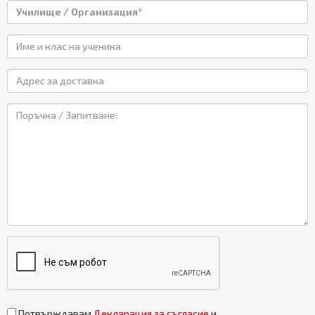
Потвърждавам
Декларация за съгласие
и