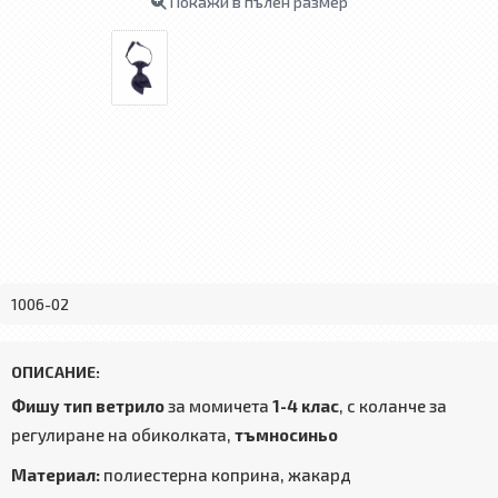
Покажи в пълен размер
1006-02
ОПИСАНИЕ:
Фишу тип ветрило
за момичета
1-4 клас
, с коланче за
регулиране на обиколката,
тъмносиньо
Материал:
полиестерна коприна, жакард