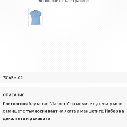
Покажи в пълен размер
7014Bм-02
ОПИСАНИЕ:
Светлосиня
блуза тип "Лакоста" за момиче с дълъг ръкав
с маншет с
тъмносин кант
на яката и маншетите;
Набор на
деколтето и ръкавите