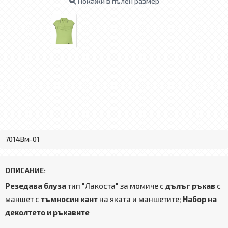
Покажи в пълен размер
7014Bм-01
ОПИСАНИЕ:
Резедава блуза
тип "Лакоста" за момиче с
дълъг ръкав
с
маншет с
тъмносин кант
на яката и маншетите;
Набор на
деколтето и ръкавите