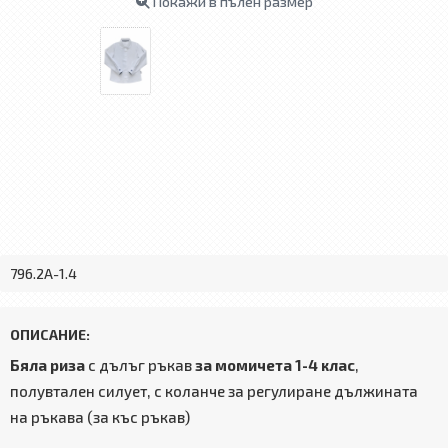
Покажи в пълен размер
796.2А-1.4
ОПИСАНИЕ:
Бяла риза
с дълъг ръкав
за момичета 1-4 клас
,
полувтален силует, с коланче за регулиране дължината
на ръкава (за къс ръкав)