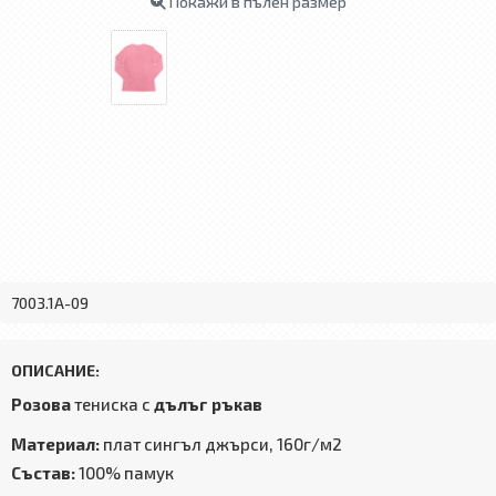
Покажи в пълен размер
7003.1А-09
ОПИСАНИЕ:
Розова
тениска с
дълъг ръкав
Материал:
плат сингъл джърси, 160г/м2
Състав:
100% памук