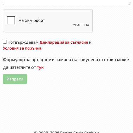
Потвърждавам
Декларация за съгласие
и
Условия за поръчка
Формуляр за връщане и замяна на закупената стока може
да изтеглите от
тук
Изпрати
© 2008-2026 Bonita Style Fashion