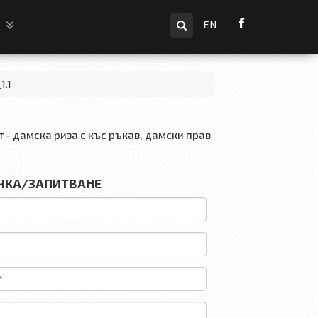
Търсене
и
EN
1.1
 - дамска риза с къс ръкав, дамски прав
ЧКА/ЗАПИТВАНЕ