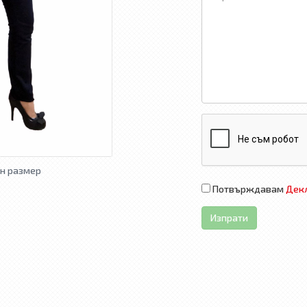
н размер
Потвърждавам
Декл
Изпрати