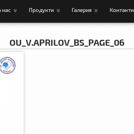
а нас
Продукти
Галерия
Контакт
OU_V.APRILOV_BS_PAGE_06