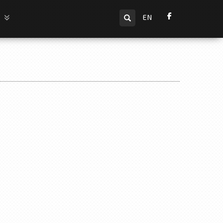
Търсене
и
EN