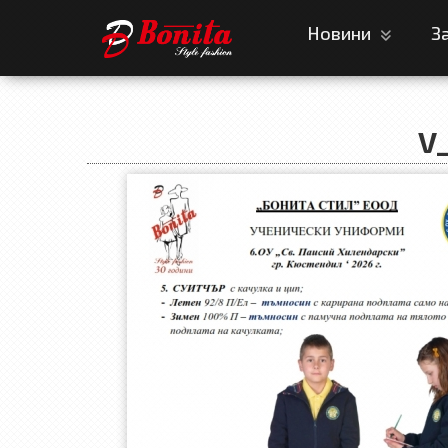
Новини
З
V