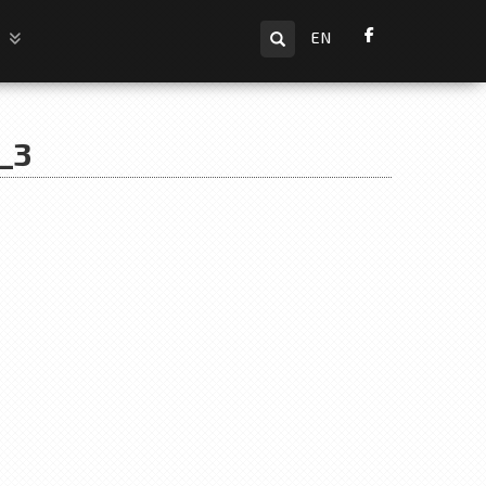
Търсене
и
EN
_3