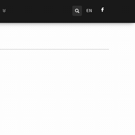
Търсене
и
EN