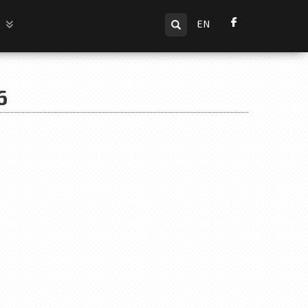
Търсене
и
EN
6