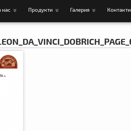
а нас
Продукти
Галерия
Контакт
LEON_DA_VINCI_DOBRICH_PAGE_