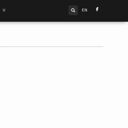
Търсене
и
EN