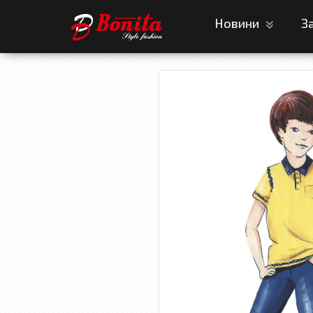
Новини
З