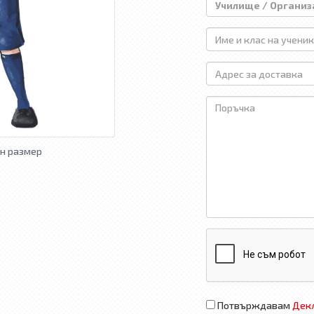
н размер
Потвърждавам
Декл