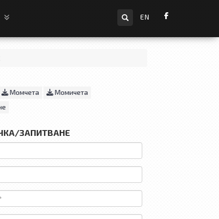
Търсене
и
EN
2
Момчета
Момичета
не
ЧКА/ЗАПИТВАНЕ