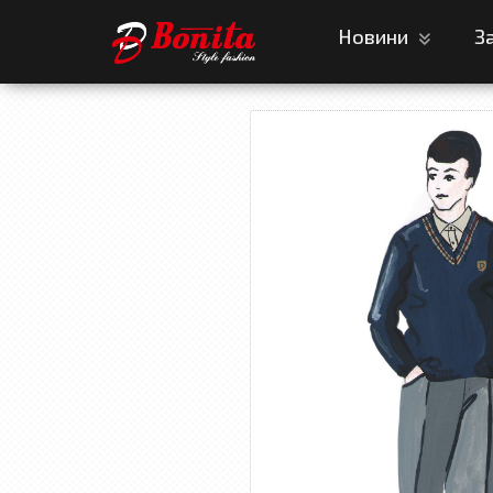
Новини
З