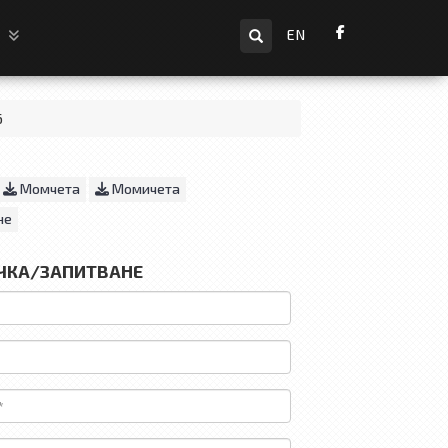
Търсене
и
EN
6
Момчета
Момичета
не
ЧКА/ЗАПИТВАНЕ