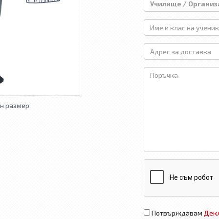
н размер
Потвърждавам
Декл