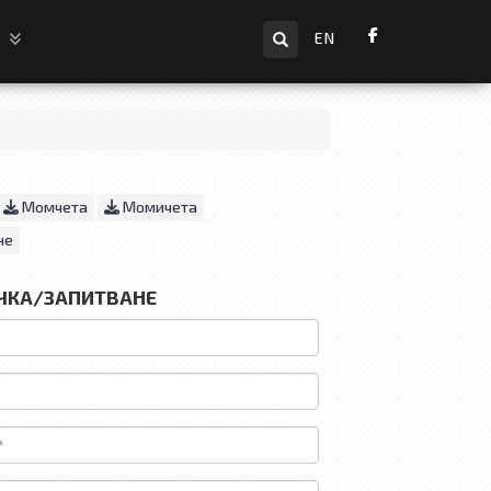
Търсене
и
EN
Момчета
Момичета
не
ЧКА/ЗАПИТВАНЕ