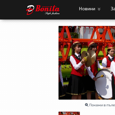
Новини
З
Покажи в пъле