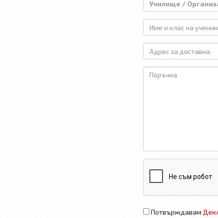
Потвърждавам
Декл