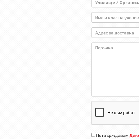
Потвърждавам
Декл