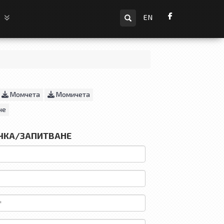
Търсене
и
EN
Момчета
Момичета
не
ЧКА/ЗАПИТВАНЕ