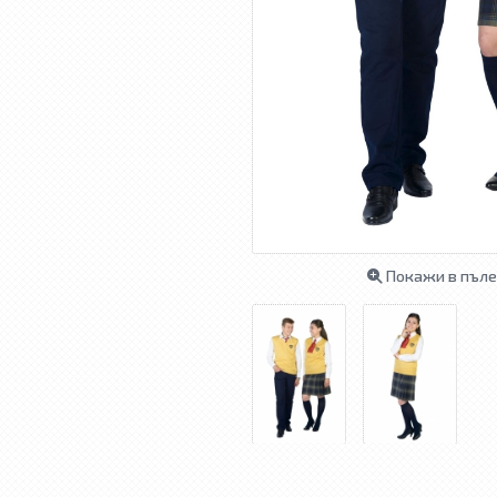
Покажи в пъле