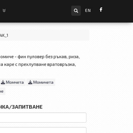
Търсене
и
EN
4K_1
омиче - фин пуловер без ръкав, риза,
а каре с прехлупване вратовръзка,
Момчета
Момичета
не
ЧКА/ЗАПИТВАНЕ