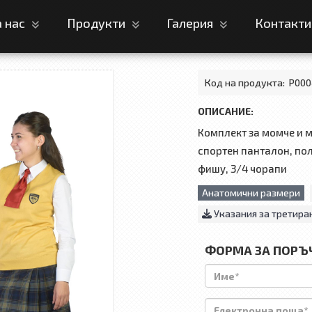
а нас
Продукти
Галерия
Контакт
Код на продукта:
P000
ОПИСАНИЕ:
Комплект за момче и м
спортен панталон, пол
фишу, 3/4 чорапи
Анатомични размери
Указания за третира
ФОРМА ЗА ПОРЪ