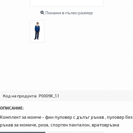
Покажи в пълен размер
Код на продукта:
P0009K_1.1
ОПИСАНИЕ:
Комплект за момче - фин пуловер с дълъг ръкав , пуловер без
ръкав за момиче, риза, спортен панталон, вратовръзка