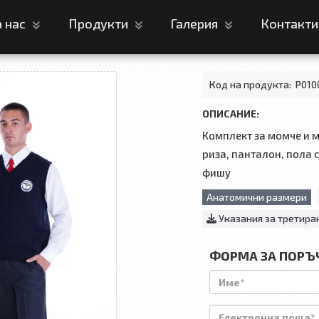
а нас
Продукти
Галерия
Контакт
Код на продукта:
P010
ОПИСАНИЕ:
Комплект за момче и м
риза, панталон, пола 
фишу
Анатомични размери
Указания за третира
ФОРМА ЗА ПОРЪ