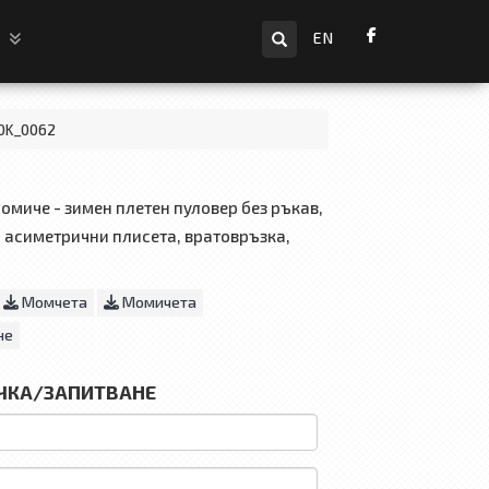
Търсене
и
EN
0K_0062
омиче - зимен плетен пуловер без ръкав,
с асиметрични плисета, вратовръзка,
Момчета
Момичета
не
ЧКА/ЗАПИТВАНЕ