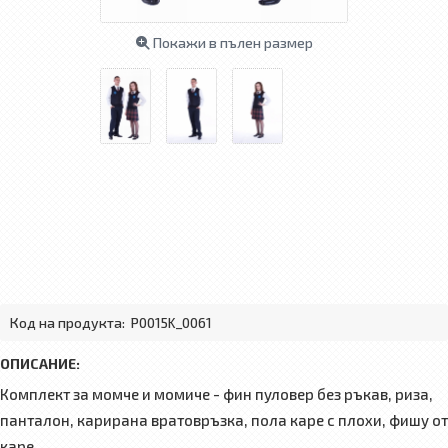
Покажи в пълен размер
Код на продукта:
P0015K_0061
ОПИСАНИЕ:
Комплект за момче и момиче - фин пуловер без ръкав, риза,
панталон, карирана вратовръзка, пола каре с плохи, фишу от
каре