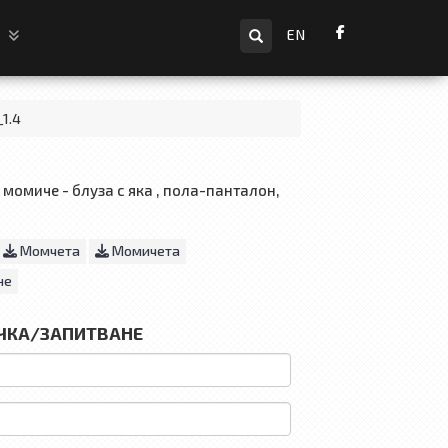
Търсене
и
EN
_1.4
момиче - блуза с яка , пола-панталон,
Момчета
Момичета
не
ЧКА/ЗАПИТВАНЕ