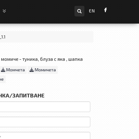
Търсене
и
EN
1.1
момиче - туника, блуза с яка , шапка
Момчета
Момичета
не
ЧКА/ЗАПИТВАНЕ