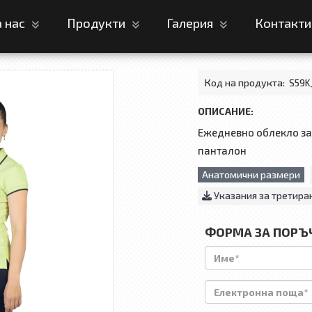
а нас
Продукти
Галерия
Контакт
Код на продукта:
S59K
ОПИСАНИЕ:
Ежедневно облекло за 
панталон
Анатомични размери
Указания за третира
ФОРМА ЗА ПОРЪ