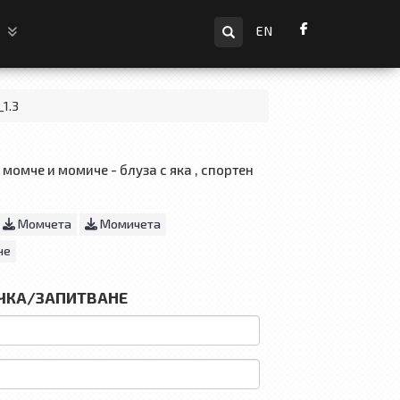
Търсене
и
EN
_1.3
момче и момиче - блуза с яка , спортен
Момчета
Момичета
не
ЧКА/ЗАПИТВАНЕ