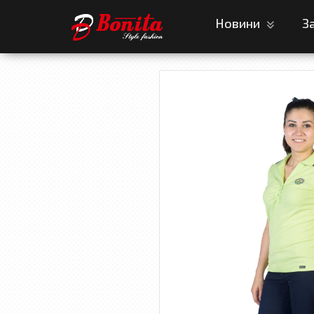
Новини
З