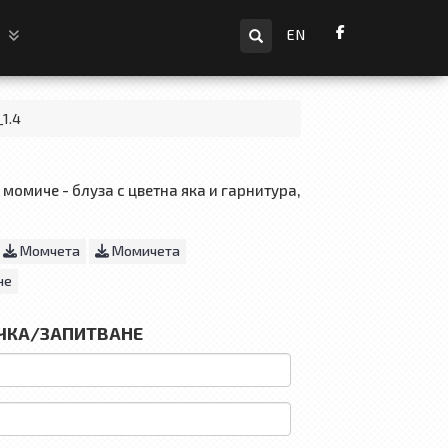
Търсене
и
EN
_1.4
момиче - блуза с цветна яка и гарнитура,
Момчета
Момичета
не
ЧКА/ЗАПИТВАНЕ