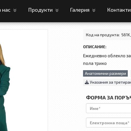
а нас
Продукти
Галерия
Контакт
Код на продукта:
S61K
ОПИСАНИЕ:
Ежедневно облекло за 
пола трико
Анатомични размери
Указания за третира
ФОРМА ЗА ПОРЪ