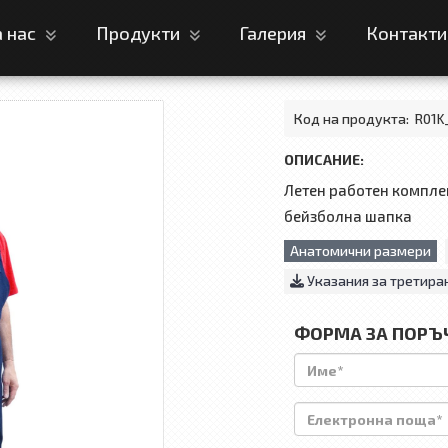
а нас
Продукти
Галерия
Контакт
Код на продукта:
R01K
ОПИСАНИЕ:
Летен работен комплек
бейзболна шапка
Анатомични размери
Указания за третира
ФОРМА ЗА ПОРЪ