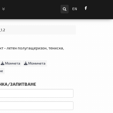
Търсене
и
EN
_1.2
т - летен полугащеризон, тениска,
Момчета
Момичета
не
ЧКА/ЗАПИТВАНЕ