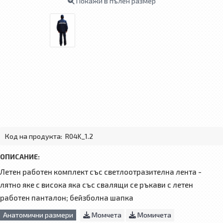
Покажи в пълен размер
Код на продукта:
R04K_1.2
ОПИСАНИЕ:
Летен работен комплект със светлоотразителна лента -
лятно яке с висока яка със свалящи се ръкави с летен
работен панталон; бейзболна шапка
Анатомични размери
Момчета
Момичета