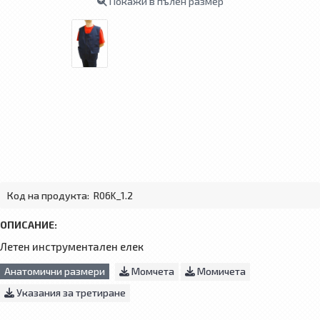
Покажи в пълен размер
Код на продукта:
R06K_1.2
ОПИСАНИЕ:
Летен инструментален елек
Анатомични размери
Момчета
Момичета
Указания за третиране