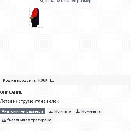
Покажи в пълен размер
Код на продукта:
R06K_1.3
ОПИСАНИЕ:
Летен инструментален елек
Анатомични размери
Момчета
Момичета
Указания за третиране