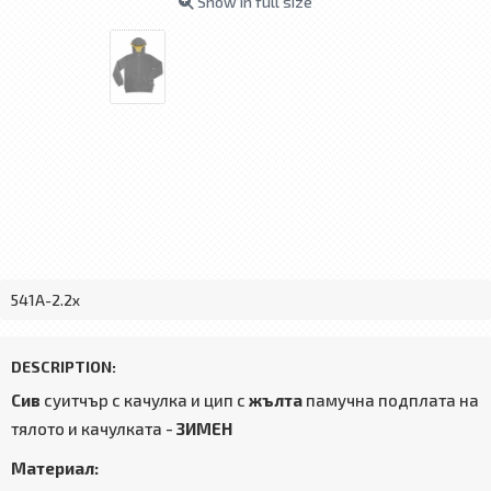
Show in full size
541А-2.2x
DESCRIPTION:
Сив
суитчър с качулка и цип с
жълта
памучна подплата на
тялото и качулката -
ЗИМЕН
Материал: