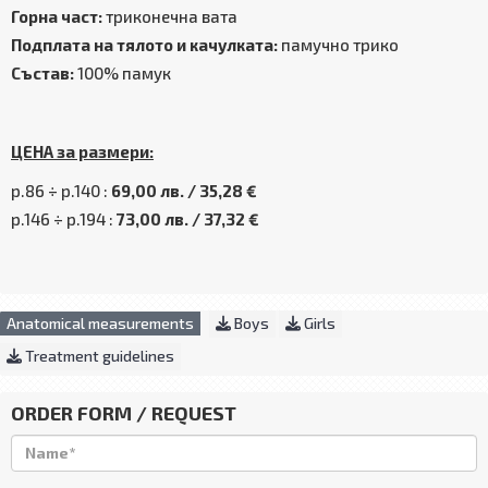
Горна част:
триконечна вата
Подплата на тялото и качулката:
памучно трико
Състав:
100% памук
ЦЕНА за размери:
р.86 ÷ р.140 :
69,00 лв. / 35,28 €
р.146 ÷ р.194 :
73,00 лв. / 37,32 €
Anatomical measurements
Boys
Girls
Treatment guidelines
ORDER FORM / REQUEST