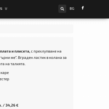
Search
us
BG
плата и плисета,
с прехлупване на
ърни ме". Вграден ластик в колана за
та на талията.
 каре
естер
. / 34,26 €