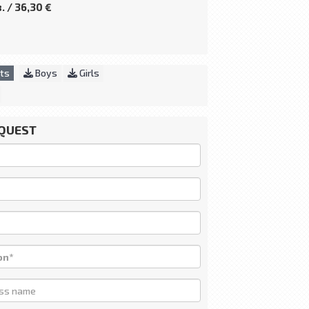
. / 36,30 €
ts
Boys
Girls
EQUEST