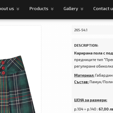
bout us
Products
Gallery
Contact 
265-54.1
DESCRIPTION:
Карирана пола с под
предниците тип "Прег
регулиране обиколка
Материал:
Габардин
Състав:
Памук/Поли
ЦЕНА за размери:
р.104 ÷ р.140 :
67,00 лв