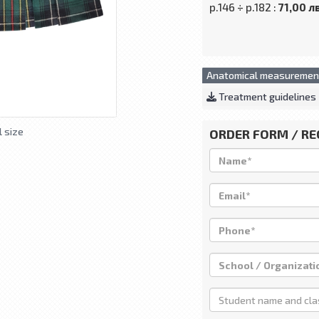
р.146 ÷ р.182 :
71,00 лв
Anatomical measuremen
Treatment guidelines
l size
ORDER FORM / R