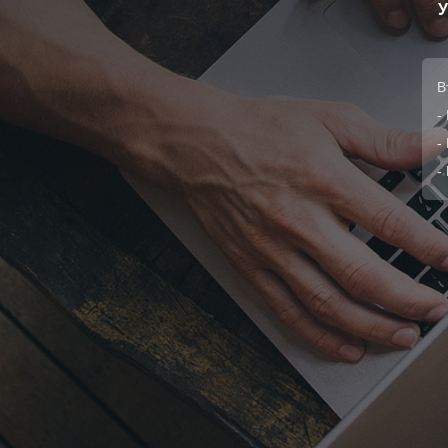
В
-
-
-