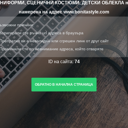
УНИФОРМИ, СЦЕНИЧНИ КОСТЮМИ, ДЕТСКИ ОБЛЕКЛА н
намерена на адрес www.bonitastyle.com
ъзможни причини:
 Коригирали сте ръчно url адреса в браузъра
 Препратил ви е невалиден или сгрешен линк от друг сайт
 Променили сте по невнимание адреса, който отваряте
ID на сайта:
74
ОБРАТНО В НАЧАЛНА СТРАНИЦА